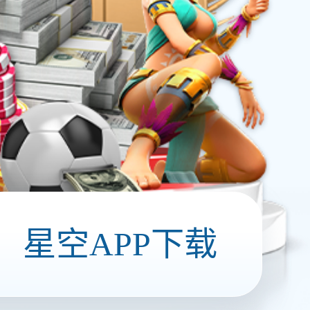
的膝盖能撑多久？
季后赛与马刺的“信任危机”，到2021年西
后赛前的右膝半月板撕裂，这位超级巨星的
的新隐患，据相关报道与医疗团队评估，与
季初期打出了MVP级别的表现，场均贡献
然令人担忧。对于一名依赖爆发力与急停变
成为压垮骆驼的最后一根稻草。快船队医团
”的状态不仅打乱了球队的战术部署，也让