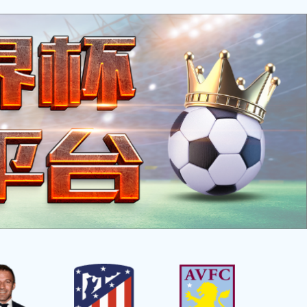
注册入口
这里开始