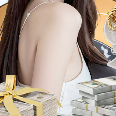
悬挂在快船争冠之路上的达摩克利斯之剑，让无
否已提前宣告终结？