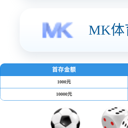
5
山东泰山足协杯八连冠纪录终结，青训
2025年足协杯决赛落下帷幕，山东泰山队爆
2026-07-29
推荐网站
爱游戏官网
爱游戏在线注册
万博体育官网
爱游戏平台
云开体育
开云手机入口官网